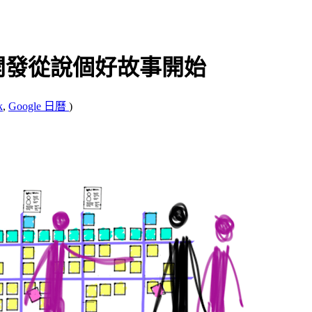
開發從說個好故事開始
k
,
Google 日曆
)